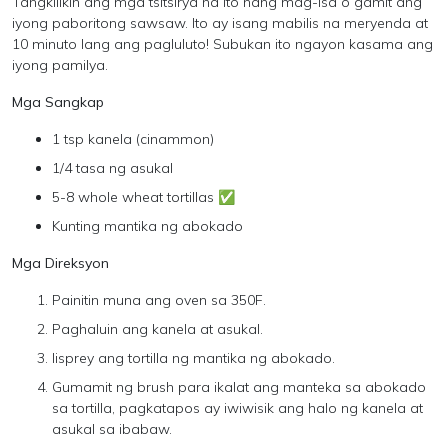
Tangkilikin ang mga tsitsirya na ito nang mag-isa o gamit ang
iyong paboritong sawsaw. Ito ay isang mabilis na meryenda at
10 minuto lang ang pagluluto! Subukan ito ngayon kasama ang
iyong pamilya.
Mga Sangkap
1 tsp kanela (cinammon)
1/4 tasa ng asukal
5-8 whole wheat tortillas ✅
Kunting mantika ng abokado
Mga Direksyon
Painitin muna ang oven sa 350F.
Paghaluin ang kanela at asukal.
Iisprey ang tortilla ng mantika ng abokado.
Gumamit ng brush para ikalat ang manteka sa abokado
sa tortilla, pagkatapos ay iwiwisik ang halo ng kanela at
asukal sa ibabaw.