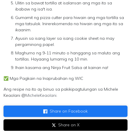
Ulitin sa bawat tortilla at isalansan ang mga ito sa
ibabaw ng isa't isa.
Gumamit ng pizza cutter para hiwain ang mga tortilla sa
mga tatsulok. Inirerekomenda na hiwain ang mga ito sa
ikaanim.
Ayusin sa isang layer sa isang cookie sheet na may
pergaminong papel.
Maghurno ng 9-11 minuto o hanggang sa maluto ang
tortillas. Hayaang lumamig ng 10 min.
Ihain kasama ang Ninja Fruit Salsa at kainan na!
✅ Mga Pagkain na Inaprubahan ng WIC
Ang resipe na ito ay binuo sa pakikipagtulungan sa Michele
Keaolani @
MicheleKeaolani
.
Share on Facebook
Share on X