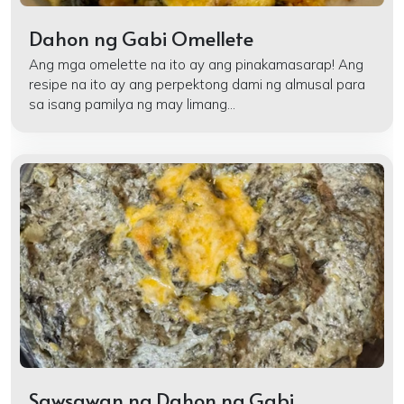
Dahon ng Gabi Omellete
Ang mga omelette na ito ay ang pinakamasarap! Ang
resipe na ito ay ang perpektong dami ng almusal para
sa isang pamilya ng may limang...
Sawsawan ng Dahon ng Gabi