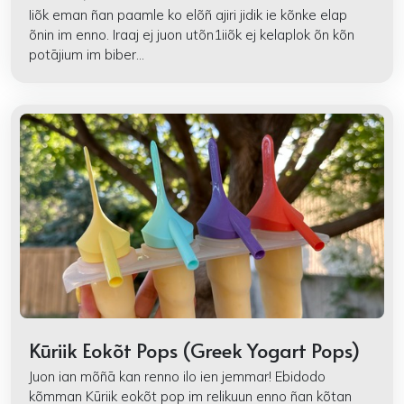
Iiõk eman ñan paamle ko elõñ ajiri jidik ie kõnke elap
õnin im enno. Iraaj ej juon utõn1iiõk ej kelaplok õn kõn
potājium im biber...
Kūriik Eokõt Pops (Greek Yogart Pops)
Juon ian mõñā kan renno ilo ien jemmar! Ebidodo
kõmman Kūriik eokõt pop im relikuun enno ñan kõtan