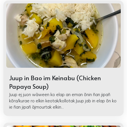
Juup in Bao im Keinabu (Chicken
Papaya Soup)
Juup ej juon wāween ko elap an eman õnin ñan jipañ
kõra/kurae ro elkin keotak/kollotak.Juup jab in elap õn ko
ie ñan jipañ ājmourtak elkin...