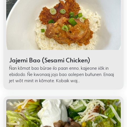
Jajemi Bao (Sesami Chicken)
Ñan kõmat bao būrae ilo paan enno, kajjeone iiõk in
ebidodo. Ñe kwonaaj jojo bao aolepen buñunen. Enaaj
jet wõt minit in kõmate. Kobaik waj...