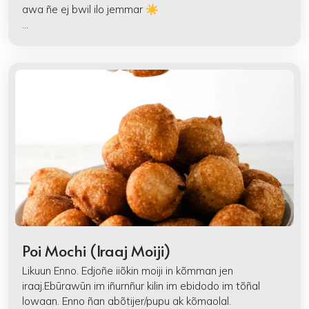
awa ñe ej bwil ilo jemmar
☀️
...
Poi Mochi (Iraaj Moiji)
Likuun Enno. Edjoñe iiõkin moiji in kõmman jen
iraaj.Ebūrawūn im iñurnñur kilin im ebidodo im tõñal
lowaan. Enno ñan abõtijer/pupu ak kõmaolal.