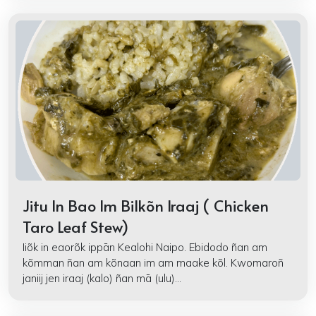
Jitu In Bao Im Bilkõn Iraaj ( Chicken
Taro Leaf Stew)
Iiõk in eaorõk ippān Kealohi Naipo. Ebidodo ñan am
kõmman ñan am kõnaan im am maake kõl. Kwomaroñ
janiij jen iraaj (kalo) ñan mā (ulu)...