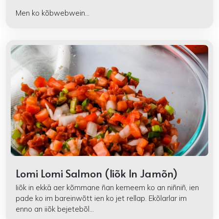
Men ko kõbwebwein...
Lomi Lomi Salmon (Iiõk In Jamõn)
Iiõk in ekkā aer kõmmane ñan kemeem ko an niñniñ, ien
pade ko im bareinwõtt ien ko jet rellap. Ekõlarlar im
enno an iiõk bejetebõl...