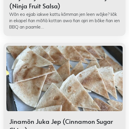
(Ninja Fruit Salsa)
Wõn eo ejjab iakwe kattu kõmman jen leen wõjke? Iiõk
in ekapel ñan mõñā kottan awa ñan ajiri im bõke ñan ien
BBQ an paamle....
Jinamõn Juka Jep (Cinnamon Sugar