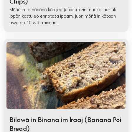
Chips)
Mõñā im emõnõnõ kõn jep (chips) kein maake iaer ak
ippān kattu eo ennotata ippam. Juon mõñā in kõtaan
awa eo 10 wõt minit in...
Bilawā in Binana im Iraaj (Banana Poi
Bread)