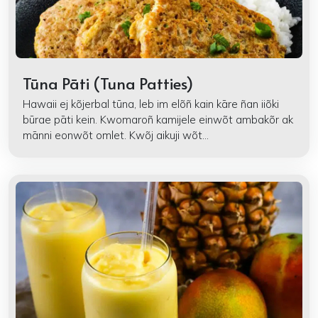
Tūna Pāti (Tuna Patties)
Hawaii ej kõjerbal tūna, leb im elõñ kain kāre ñan iiõki
būrae pāti kein. Kwomaroñ kamijele einwõt ambakõr ak
mānni eonwõt omlet. Kwõj aikuji wõt...