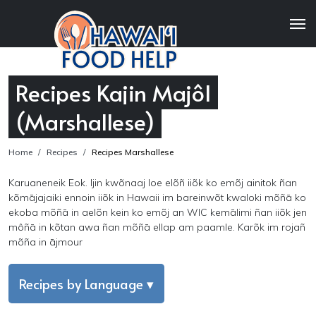
Recipes Kajin Majôl
(Marshallese)
Home
Recipes
Recipes Marshallese
Karuaneneik Eok. Ijin kwõnaaj loe elõñ iiõk ko emõj ainitok ñan
kõmājajaiki ennoin iiõk in Hawaii im bareinwõt kwaloki mõñā ko
ekoba mõñā in aelõn kein ko emõj an WIC kemālimi ñan iiõk jen
môñā in kõtan awa ñan mõñā ellap am paamle. Karõk im rojañ
mõña in ājmour
Recipes by Language
▾