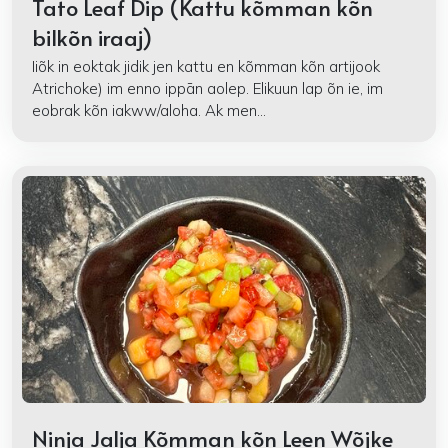
Tato Leaf Dip (Kattu kõmman kõn
bilkõn iraaj)
Iiõk in eoktak jidik jen kattu en kõmman kõn artijook
Atrichoke) im enno ippān aolep. Elikuun lap õn ie, im
eobrak kõn iakww/aloha. Ak men...
Ninja Jalja Kõmman kõn Leen Wõjke