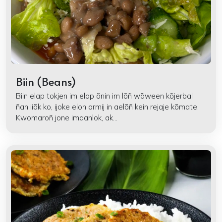
Biin (Beans)
Biin elap tokjen im elap õnin im lõñ wāween kõjerbal
ñan iiõk ko, ijoke elon armij in aelõñ kein rejaje kõmate.
Kwomaroñ jone imaanlok, ak...