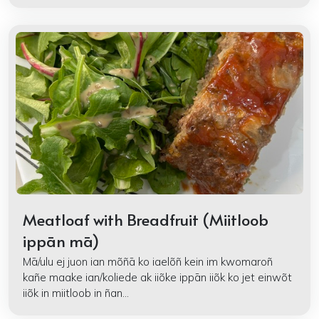
Meatloaf with Breadfruit (Miitloob
ippān mā)
Mā/ulu ej juon ian mõñā ko iaelõñ kein im kwomaroñ
kañe maake ian/koliede ak iiõke ippān iiõk ko jet einwõt
iiõk in miitloob in ñan...