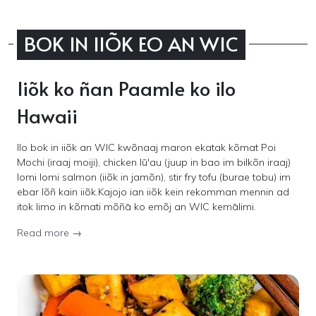
BOK IN IIÕK EO AN WIC
Iiõk ko ñan Paamle ko ilo
Hawaii
Ilo bok in iiõk an WIC kwõnaaj maron ekatak kõmat Poi
Mochi (iraaj moiji), chicken lū'au (juup in bao im bilkõn iraaj)
lomi lomi salmon (iiõk in jamõn), stir fry tofu (burae tobu) im
ebar lõñ kain iiõk.Kajojo ian iiõk kein rekomman mennin ad
itok limo in kõmati mõñā ko emõj an WIC kemālimi.
Read more →