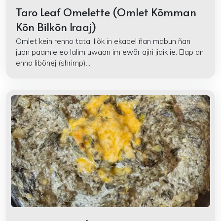
Taro Leaf Omelette (Omlet Kõmman
Kõn Bilkõn Iraaj)
Omlet kein renno tata. Iiõk in ekapel ñan mabun ñan
juon paamle eo lalim uwaan im ewõr ajiri jidik ie. Elap an
enno libõnej (shrimp)...