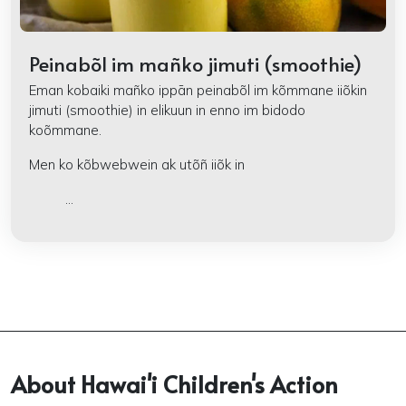
Peinabõl im mañko jimuti (smoothie)
Eman kobaiki mañko ippān peinabõl im kõmmane iiõkin
jimuti (smoothie) in elikuun in enno im bidodo
koõmmane.
Men ko kõbwebwein ak utõñ iiõk in
...
About Hawai'i Children's Action