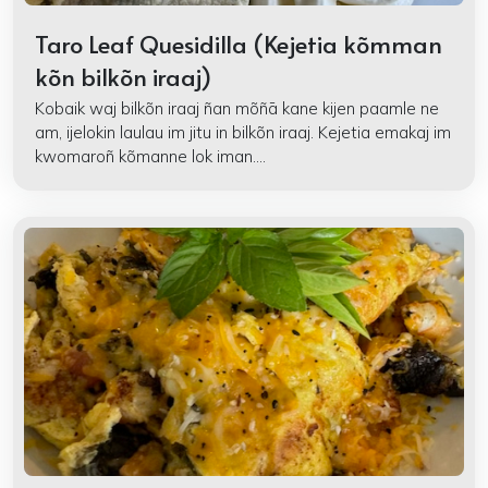
Taro Leaf Quesidilla (Kejetia kõmman
kõn bilkõn iraaj)
Kobaik waj bilkõn iraaj ñan mõñā kane kijen paamle ne
am, ijelokin laulau im jitu in bilkõn iraaj. Kejetia emakaj im
kwomaroñ kõmanne lok iman....