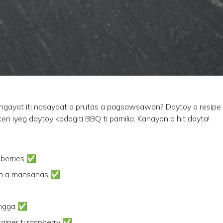
angayat iti nasayaat a prutas a pagsawsawan? Daytoy a resipe k
n iyeg daytoy kadagiti BBQ ti pamilia. Kanayon a hit dayta!
wberries ✅
th a mansanas ✅
angga ✅
tainer ti raspberry ✅