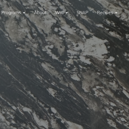
 Programs
About
WIC
SNAP
Recipes