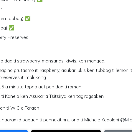
ar
 ken tubbog) ✅
bbog) ✅
rry Preserves
o dagiti strawberry, mansanas, kiwis, ken mangga.
napino prutasmo iti raspberry, asukar, ukis ken tubbog ti lemon, 
preserves iti malukong.
15 a minuto tapno agtipon dagiti raman.
 ti Kanela ken Asukar a Tsitsirya ken tagiragsaken!
an ti WIC a Taraon
 naaramid babaen ti pannakitinnulong ti Michele Keaolani @
Mic