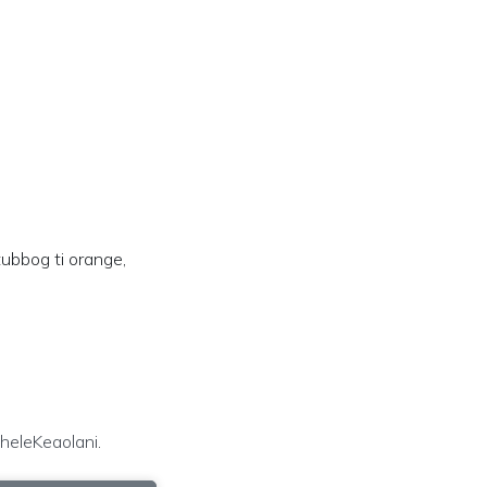
tubbog ti orange,
heleKeaolani
.