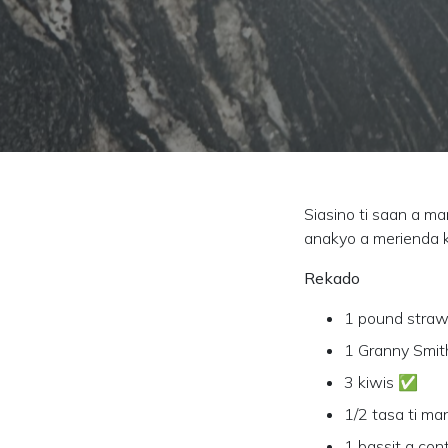
Siasino ti saan a m
anakyo a merienda ke
Rekado
1 pound stra
1 Granny Smi
3 kiwis ✅
1/2 tasa ti m
1 bassit a con