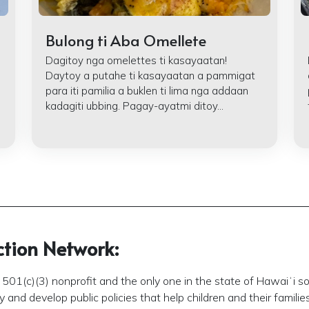
Bulong ti Aba Omellete
Dagitoy nga omelettes ti kasayaatan!
Daytoy a putahe ti kasayaatan a pammigat
para iti pamilia a buklen ti lima nga addaan
kadagiti ubbing. Pagay-ayatmi ditoy...
ction Network:
501(c)(3) nonprofit and the only one in the state of Hawaiʻi so
and develop public policies that help children and their families