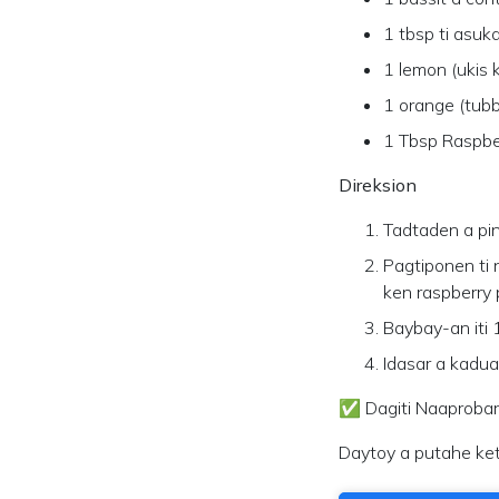
1 tbsp ti asuk
1 lemon (ukis
1 orange (tu
1 Tbsp Raspbe
Direksion
Tadtaden a pin
Pagtiponen ti 
ken raspberry 
Baybay-an iti 
Idasar a kadua
✅ Dagiti Naaprobar
Daytoy a putahe ket