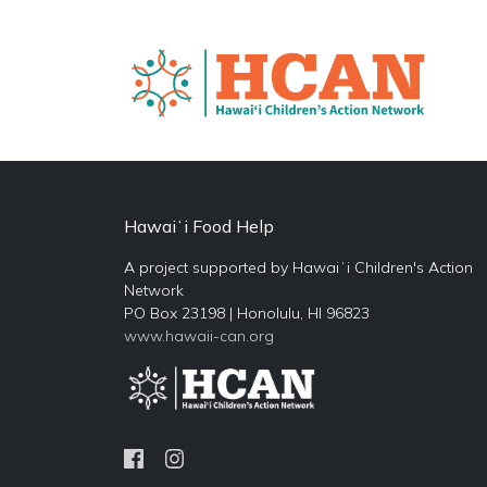
Hawaiʻi Food Help
A project supported by Hawaiʻi Children's Action
Network
PO Box 23198 | Honolulu, HI 96823
www.hawaii-can.org