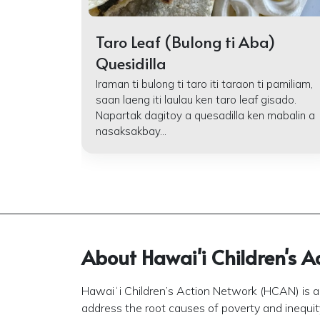
Taro Leaf (Bulong ti Aba)
Quesidilla
Iraman ti bulong ti taro iti taraon ti pamiliam,
saan laeng iti laulau ken taro leaf gisado.
Napartak dagitoy a quesadilla ken mabalin a
nasaksakbay...
About Hawai'i Children's A
Hawaiʻi Children’s Action Network (HCAN) is a 
address the root causes of poverty and inequity 