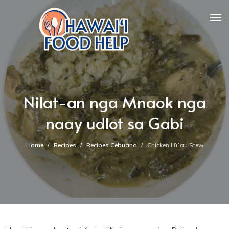
Nilat-an nga Mnaok nga
naay udlot sa Gabi
Home
Recipes
Recipes Cebuano
Chicken Lūʻau Stew