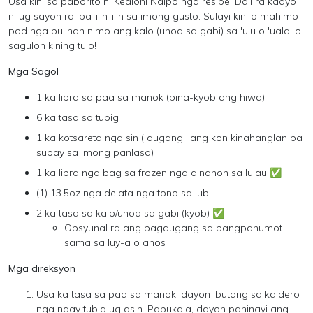
Usa kini sa paborito ni Kealohi Naipo nga resipe. Dali ra kaayo
ni ug sayon ra ipa-ilin-ilin sa imong gusto. Sulayi kini o mahimo
pod nga pulihan nimo ang kalo (unod sa gabi) sa 'ulu o 'uala, o
sagulon kining tulo!
Mga Sagol
1 ka libra sa paa sa manok (pina-kyob ang hiwa)
6 ka tasa sa tubig
1 ka kotsareta nga sin ( dugangi lang kon kinahanglan pa
subay sa imong panlasa)
1 ka libra nga bag sa frozen nga dinahon sa lu'au ✅
(1) 13.5oz nga delata nga tono sa lubi
2 ka tasa sa kalo/unod sa gabi (kyob) ✅
Opsyunal ra ang pagdugang sa pangpahumot
sama sa luy-a o ahos
Mga direksyon
Usa ka tasa sa paa sa manok, dayon ibutang sa kaldero
nga naay tubig ug asin. Pabukala, dayon pahinayi ang