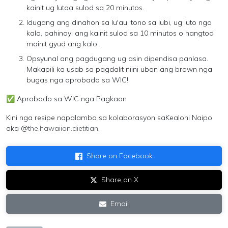
kainit ug lutoa sulod sa 20 minutos.
Idugang ang dinahon sa lu'au, tono sa lubi, ug luto nga
kalo, pahinayi ang kainit sulod sa 10 minutos o hangtod
mainit gyud ang kalo.
Opsyunal ang pagdugang ug asin dipendisa panlasa.
Makapili ka usab sa pagdalit niini uban ang brown nga
bugas nga aprobado sa WIC!
✅
Aprobado sa WIC nga Pagkaon
Kini nga resipe napalambo sa kolaborasyon sa
Kealohi Naipo
aka @
the.hawaiian.dietitian
.
Share on Facebook
Share on X
Email