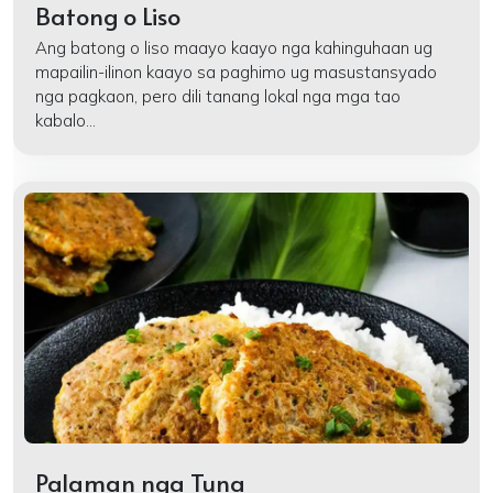
Batong o Liso
Ang batong o liso maayo kaayo nga kahinguhaan ug
mapailin-ilinon kaayo sa paghimo ug masustansyado
nga pagkaon, pero dili tanang lokal nga mga tao
kabalo...
Palaman nga Tuna