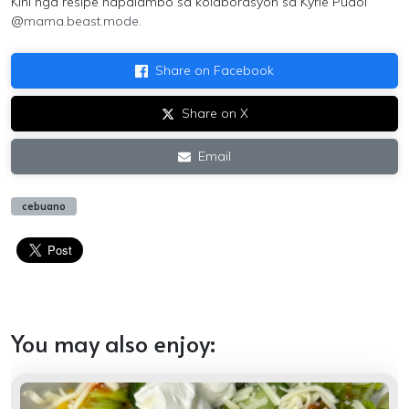
Kini nga resipe napalambo sa kolaborasyon sa
Kyrie Puaoi
@
mama.beast.mode
.
Share on Facebook
Share on X
Email
cebuano
You may also enjoy: