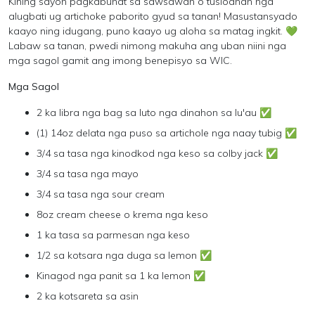
Kining sayon pagkabuhat sa sawsawan o tusloanan nga
alugbati ug artichoke paborito gyud sa tanan! Masustansyado
kaayo ning idugang, puno kaayo ug aloha sa matag ingkit. 💚
Labaw sa tanan, pwedi nimong makuha ang uban niini nga
mga sagol gamit ang imong benepisyo sa WIC.
Mga Sagol
2 ka libra nga bag sa luto nga dinahon sa lu'au ✅
(1) 14oz delata nga puso sa artichole nga naay tubig ✅
3/4 sa tasa nga kinodkod nga keso sa colby jack ✅
3/4 sa tasa nga mayo
3/4 sa tasa nga sour cream
8oz cream cheese o krema nga keso
1 ka tasa sa parmesan nga keso
1/2 sa kotsara nga duga sa lemon ✅
Kinagod nga panit sa 1 ka lemon ✅
2 ka kotsareta sa asin