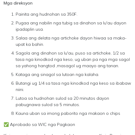
Mga direksyon
Painita ang hudnohan sa 350F.
Pugaa ang nabilin nga tubig sa dinahon sa lu'au dayon
ipadaplin usa.
Salaa ang delata nga artichoke dayon hiwaa sa maka-
upat ka bahin.
Sagola ang dinahon sa lu'au, puso sa artichoke, 1/2 sa
tasa nga kinodkod nga keso, ug uban pa nga mga sagol
sa yahong hangtod ,masagol ug maayo ang tanan.
Kataga ang sinagol sa lutoan nga kalaha.
Butangi ug 1/4 sa tasa nga kinodkod nga keso sa ibabaw
niini.
Lutoa sa hudnohan sulod sa 20 minutos dayon
pabugnawa sulod sa 5 minutos.
Kauna uban sa imong paborito nga makaon o chips
✅
Aprobado sa WIC nga Pagkaon